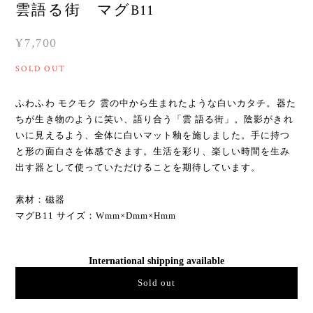
雲語る街 マグB11
¥7,700
SOLD OUT
ふわふわ モクモク 雲の中から生まれたような白いカタチ。器た
ちが生き物のように笑い、語り合う「雲 語る街」。陰影がきれ
いに見えるよう、全体に白いマット釉を施しました。手に持つ
と形の面白さを体感できます。生活を彩り、楽しい時間を生み
出す器として使っていただけることを期待しています。
素材：磁器
マグB11 サイズ：Wmm×Dmm×Hmm
International shipping available
Sold out